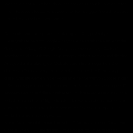
Wenn Sie nicht wünschen, dass Facebook den Besuch unserer Seiten
Ihrem Facebook-Nutzerkonto zuordnen kann, loggen Sie sich bitte aus
Ihrem Facebook-Benutzerkonto aus.
Datenschutzerklärung für die Nutzung von Google Analytics
Diese Website benutzt Google Analytics, einen Webanalysedienst der
Google Inc. ("Google"). Google Analytics verwendet sog. "Cookies",
Textdateien, die auf Ihrem Computer gespeichert werden und die eine
Analyse der Benutzung der Website durch Sie ermöglichen. Die
durch den Cookie erzeugten Informationen über Ihre Benutzung
dieser Website werden in der Regel an einen Server von Google in den
USA übertragen und dort gespeichert. Im Falle der Aktivierung der IP-
Anonymisierung auf dieser Webseite wird Ihre IP-Adresse von Google
jedoch innerhalb von Mitgliedstaaten der Europäischen Union oder in
anderen Vertragsstaaten des Abkommens über den Europäischen
Wirtschaftsraum zuvor gekürzt.
Nur in Ausnahmefällen wird die volle IP-Adresse an einen Server von
Google in den USA übertragen und dort gekürzt. Im Auftrag des