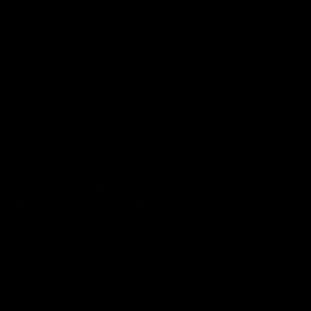
Datenschutzerklärung für die Nutzung von Twitter
Auf unseren Seiten sind Funktionen des Dienstes Twitter
eingebunden. Diese Funktionen werden angeboten durch die Twitter
Inc., Twitter, Inc. 1355 Market St, Suite 900, San Francisco, CA 94103,
USA. Durch das Benutzen von Twitter und der Funktion "Re-Tweet"
werden die von Ihnen besuchten Webseiten mit Ihrem Twitter-
Account verknüpft und anderen Nutzern bekannt gegeben. Dabei
werden auch Daten an Twitter übertragen.
Wir weisen darauf hin, dass wir als Anbieter der Seiten keine Kenntnis
vom Inhalt der übermittelten Daten sowie deren Nutzung durch
Twitter erhalten. Weitere Informationen hierzu finden Sie in der
Datenschutzerklärung von Twitter unter http://twitter.com/privacy.
Ihre Datenschutzeinstellungen bei Twitter können Sie in den Konto-
Einstellungen unter http://twitter.com/account/settings ändern.