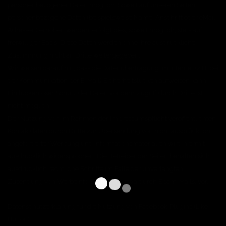
personenbezogener Daten möglich. Soweit auf unseren Seiten
personenbezogene Daten (beispielsweise Name, Anschrift oder eMail-
Adressen) erhoben werden, erfolgt dies, soweit möglich, stets auf
freiwilliger Basis. Diese Daten werden ohne Ihre ausdrückliche
Zustimmung nicht an Dritte weitergegeben.
Wir weisen darauf hin, dass die Datenübertragung im Internet (z.B. bei
der Kommunikation per E-Mail) Sicherheitslücken aufweisen kann.
Ein lückenloser Schutz der Daten vor dem Zugriff durch Dritte ist
nicht möglich.
Der Nutzung von im Rahmen der Impressumspflicht veröffentlichten
Kontaktdaten durch Dritte zur Übersendung von nicht ausdrücklich
angeforderter Werbung und Informationsmaterialien wird hiermit
ausdrücklich widersprochen. Die Betreiber der Seiten behalten sich
ausdrücklich rechtliche Schritte im Falle der unverlangten
Zusendung von Werbeinformationen, etwa durch Spam-Mails, vor.
Datenschutzerklärung für die Nutzung von Facebook-Plugins (Like-
Button)