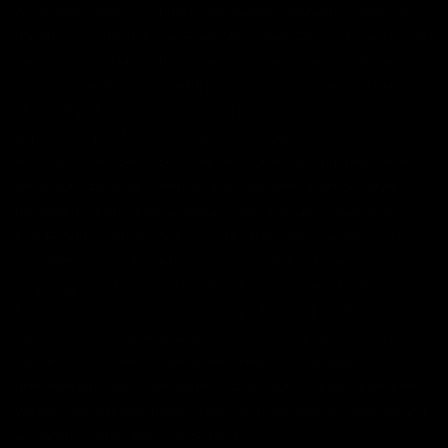
Auf unseren Seiten sind Plugins des sozialen Netzwerks Facebook
(Facebook Inc., 1601 Willow Road, Menlo Park, California, 94025, USA)
integriert. Die Facebook-Plugins erkennen Sie an dem Facebook-Logo
oder dem "Like-Button" ("Gefällt mir") auf unserer Seite. Eine Übersicht
über die Facebook-Plugins finden Sie hier:
http://developers.facebook.com/docs/plugins/.
Wenn Sie unsere Seiten besuchen, wird über das Plugin eine direkte
Verbindung zwischen Ihrem Browser und dem Facebook-Server
hergestellt. Facebook erhält dadurch die Information, dass Sie mit
Ihrer IP-Adresse unsere Seite besucht haben. Wenn Sie den Facebook
"Like-Button" anklicken während Sie in Ihrem Facebook-Account
eingeloggt sind, können Sie die Inhalte unserer Seiten auf Ihrem
Facebook-Profil verlinken. Dadurch kann Facebook den Besuch
unserer Seiten Ihrem Benutzerkonto zuordnen. Wir weisen darauf hin,
dass wir als Anbieter der Seiten keine Kenntnis vom Inhalt der
übermittelten Daten sowie deren Nutzung durch Facebook erhalten.
Weitere Informationen hierzu finden Sie in der Datenschutzerklärung
von facebook unter http://de-de.facebook.com/policy.php