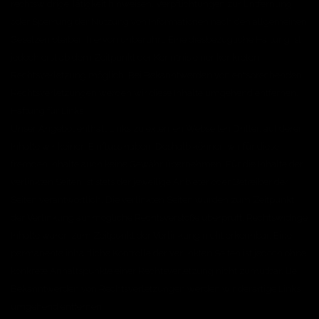
rechtswidrige Tätigkeit hinweisen. Verpflichtungen zur Entfernung
oder Sperrung der Nutzung von Informationen nach den allgemeinen
Gesetzen bleiben hiervon unberührt. Eine diesbezügliche Haftung ist
jedoch erst ab dem Zeitpunkt der Kenntnis einer konkreten
Rechtsverletzung möglich. Bei Bekanntwerden von entsprechenden
Rechtsverletzungen werden wir diese Inhalte umgehend entfernen.
Haftung für Links
Unser Angebot enthält Links zu externen Webseiten Dritter, auf deren
Inhalte wir keinen Einfluss haben. Deshalb können wir für diese
fremden Inhalte auch keine Gewähr übernehmen. Für die Inhalte der
verlinkten Seiten ist stets der jeweilige Anbieter oder Betreiber der
Seiten verantwortlich. Die verlinkten Seiten wurden zum Zeitpunkt
der Verlinkung auf mögliche Rechtsverstöße überprüft. Rechtswidrige
Inhalte waren zum Zeitpunkt der Verlinkung nicht erkennbar. Eine
permanente inhaltliche Kontrolle der verlinkten Seiten ist jedoch ohne
konkrete Anhaltspunkte einer Rechtsverletzung nicht zumutbar. Bei
Bekanntwerden von Rechtsverletzungen werden wir derartige Links
umgehend entfernen.