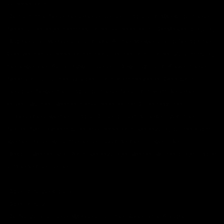
Urheberrecht
Die durch die Seitenbetreiber erstellten Inhalte und Werke auf diesen
Seiten unterliegen dem deutschen Urheberrecht. Die Vervielfältigung,
Bearbeitung, Verbreitung und jede Art der Verwertung außerhalb der
Grenzen des Urheberrechtes bedürfen der schriftlichen Zustimmung
des jeweiligen Autors bzw. Erstellers. Downloads und Kopien dieser
Seite sind nur für den privaten, nicht kommerziellen Gebrauch
gestattet. Soweit die Inhalte auf dieser Seite nicht vom Betreiber
erstellt wurden, werden die Urheberrechte Dritter beachtet.
Insbesondere werden Inhalte Dritter als solche gekennzeichnet.
Sollten Sie trotzdem auf eine Urheberrechtsverletzung aufmerksam
werden, bitten wir um einen entsprechenden Hinweis. Bei
Bekanntwerden von Rechtsverletzungen werden wir derartige Inhalte
umgehend entfernen.
Datenschutzerklärung:
Datenschutz
Die Nutzung unserer Webseite ist in der Regel ohne Angabe