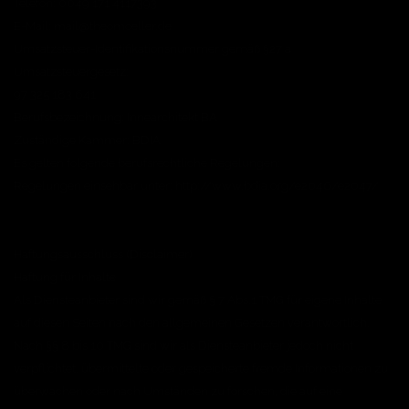
Telefon: 0049 171 4117393
E-Mail: mail@theomoeller.de
Umsatzsteuer-Identifikationsnummer gemäß §27 a
Umsatzsteuergesetz:
97 325 183 641
Berufsbezeichnung: Innearchitekt BA
Zuständige Kammer: BDIA
Es gelten folgende berufsrechtliche Regelungen:
Regelungen einsehbar unter: http://www.bdia.org/e2046/e2047/
Haftungsausschluss (Disclaimer)
Haftung für Inhalte
Als Diensteanbieter sind wir gemäß § 7 Abs.1 TMG für eigene Inhalte
auf diesen Seiten nach den allgemeinen Gesetzen verantwortlich.
Nach §§ 8 bis 10 TMG sind wir als Diensteanbieter jedoch nicht
verpflichtet, übermittelte oder gespeicherte fremde Informationen zu
überwachen oder nach Umständen zu forschen, die auf eine