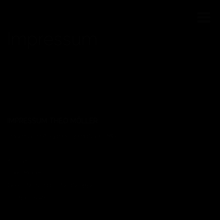
Impressum
IMPRESSUM THEO MÖLLER
Impressum Angaben gemäß § 5 TMG:
Kontakt:
Theo Möller
Georg Schumann Straße 359
04159 Leipzig