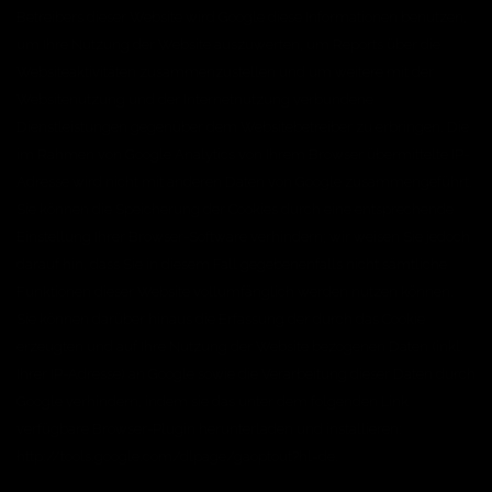
Betreibers dieser Website wird Google diese Informationen benutzen,
um Ihre Nutzung der Website auszuwerten, um Reports über die
Websiteaktivitäten zusammenzustellen und um weitere mit der
Websitenutzung und der Internetnutzung verbundene
Dienstleistungen gegenüber dem Websitebetreiber zu erbringen. Die
im Rahmen von Google Analytics von Ihrem Browser übermittelte IP-
Adresse wird nicht mit anderen Daten von Google zusammengeführt.
Sie können die Speicherung der Cookies durch eine entsprechende
Einstellung Ihrer Browser-Software verhindern; wir weisen Sie jedoch
darauf hin, dass Sie in diesem Fall gegebenenfalls nicht sämtliche
Funktionen dieser Website vollumfänglich werden nutzen können.
Sie können darüber hinaus die Erfassung der durch das Cookie
erzeugten und auf Ihre Nutzung der Website bezogenen Daten (inkl.
Ihrer IP-Adresse) an Google sowie die Verarbeitung dieser Daten durch
Google verhindern, indem sie das unter dem folgenden Link
verfügbare Browser-Plugin herunterladen und installieren:
http://tools.google.com/dlpage/gaoptout?hl=de.